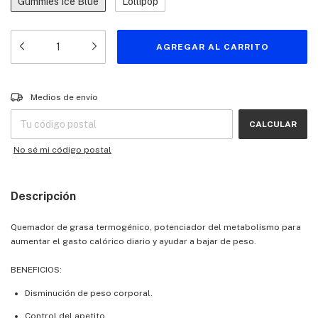
Gummies Ice Blue
Lollipop
Entregas para el CP:
CAMBIAR CP
Medios de envío
CALCULAR
No sé mi código postal
Descripción
Quemador de grasa termogénico, potenciador del metabolismo para
aumentar el gasto calórico diario y ayudar a bajar de peso.
BENEFICIOS:
Disminución de peso corporal.
Control del apetito.