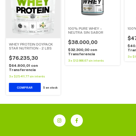
100% PURE WHEY –
100%
NEUTRA SIN SABOR
$4
$38.000,00
WHEY PROTEIN DOYPACK
$40
STAR NUTRITION - 2 LBS
$32.300,00
con
Tran
Transferencia
3
x
$1
$76.235,30
3
x
$12.666,67
sin interés
$64.800,01
con
Transferencia
3
x
$25.411,77
sin interés
COMPRAR
5
en stock