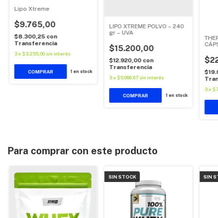
Lipo Xtreme
$9.765,00
LIPO XTREME POLVO – 240
gr – UVA
$8.300,25
con
THE
Transferencia
CÁP
$15.200,00
3
x
$3.255,00
sin interés
$2
$12.920,00
con
Transferencia
$19
1
en stock
3
x
$5.066,67
sin interés
Tran
3
x
$7
1
en stock
Para comprar con este producto
SIN STOCK
SIN 