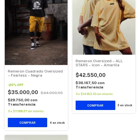
Remeron Oversized – ALL
STARS – Icon – Amarilla
Remeron Cuadrado Oversized
$42.550,00
– Fearless – Negra
$36.167,50
con
-
20
%
OFF
Transferencia
$35.000,00
$44.000,00
3
x
$14.183,33
sin interés
$29.750,00
con
Transferencia
COMPRAR
3
en stock
3
x
$11.666,67
sin interés
COMPRAR
4
en stock