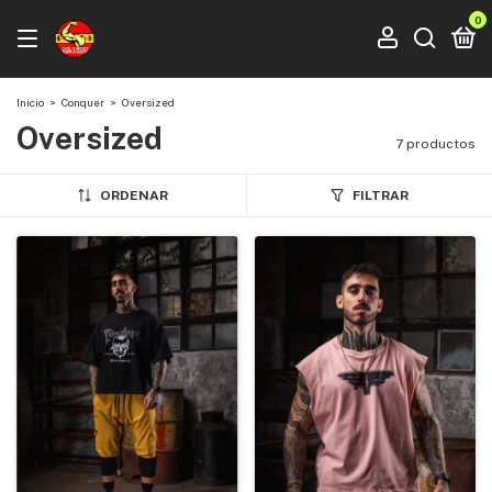
0
Inicio
>
Conquer
>
Oversized
Oversized
7 productos
ORDENAR
FILTRAR