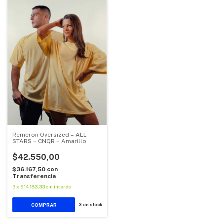
Remeron Oversized – ALL
STARS – CNQR – Amarillo
$42.550,00
$36.167,50
con
Transferencia
3
x
$14.183,33
sin interés
COMPRAR
3
en stock