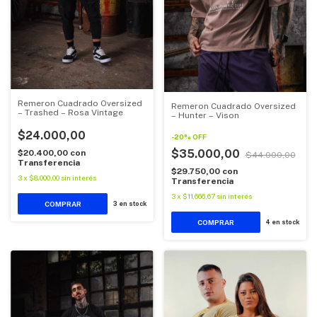
Remeron Cuadrado Oversized
Remeron Cuadrado Oversized
– Trashed – Rosa Vintage
– Hunter – Vison
$24.000,00
-
20
%
OFF
$35.000,00
$20.400,00
con
$44.000,00
Transferencia
$29.750,00
con
3
x
$8.000,00
sin interés
Transferencia
3
x
$11.666,67
sin interés
COMPRAR
3
en stock
COMPRAR
4
en stock