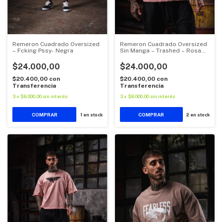
Remeron Cuadrado Oversized
Remeron Cuadrado Oversized
– Fcking Pssy- Negra
Sin Manga – Trashed – Rosa
Vintage
$24.000,00
$24.000,00
$20.400,00
con
$20.400,00
con
Transferencia
Transferencia
3
x
$8.000,00
sin interés
3
x
$8.000,00
sin interés
COMPRAR
COMPRAR
1
en stock
2
en stock