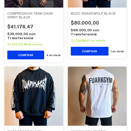
COMPRESSION TANK DARK
BUZO SNAKEWOLF BLACK
SPIRIT BLACK
$80.000,00
$41.176,47
$68.000,00
con
$35.000,00
con
Transferencia
Transferencia
3
x
$26.666,67
sin interés
3
x
$13.725,49
sin interés
COMPRAR
1
en stock
COMPRAR
4
en stock