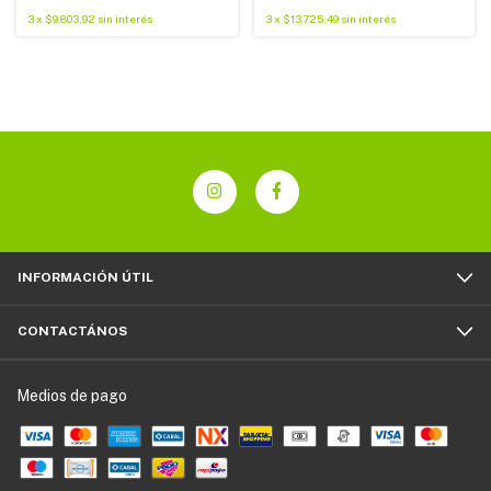
3
x
$9.803,92
sin interés
3
x
$13.725,49
sin interés
INFORMACIÓN ÚTIL
CONTACTÁNOS
Medios de pago