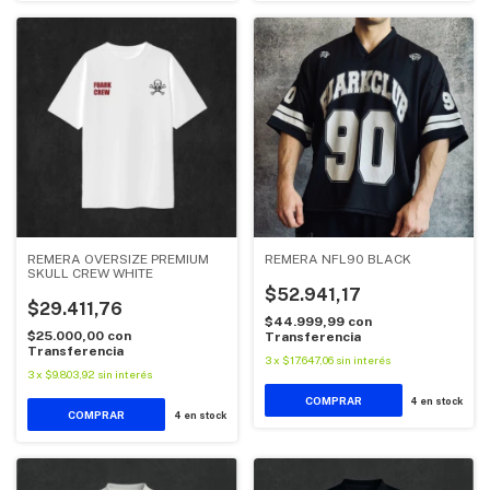
REMERA OVERSIZE PREMIUM
REMERA NFL90 BLACK
SKULL CREW WHITE
$52.941,17
$29.411,76
$44.999,99
con
$25.000,00
con
Transferencia
Transferencia
3
x
$17.647,06
sin interés
3
x
$9.803,92
sin interés
COMPRAR
4
en stock
COMPRAR
4
en stock