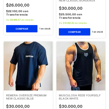
NEW CLASSIC BORDEAUX
$26.000,00
$30.000,00
$22.100,00
con
$25.500,00
con
Transferencia
Transferencia
3
x
$8.666,67
sin interés
3
x
$10.000,00
sin interés
COMPRAR
1
en stock
COMPRAR
1
en stock
REMERA OVERSIZE PREMIUM
MUSCULOSA REEB YOURSELF
NEW CLASSIC BLUE
BLACK-WHITE
$30.000,00
$30.000,00