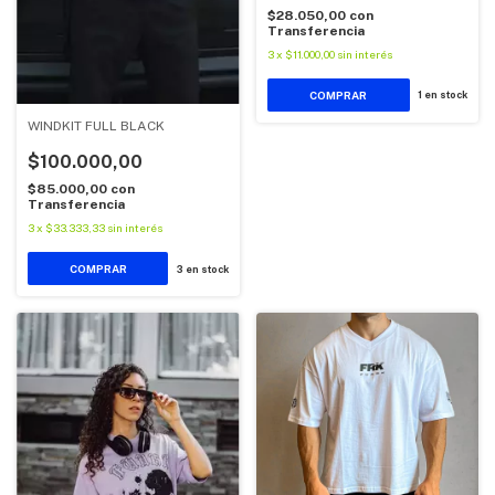
$28.050,00
con
Transferencia
3
x
$11.000,00
sin interés
COMPRAR
1
en stock
WINDKIT FULL BLACK
$100.000,00
$85.000,00
con
Transferencia
3
x
$33.333,33
sin interés
COMPRAR
3
en stock