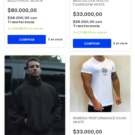
BUZO FROST BLACK
MUSCULOSA RUSTIC
FUARKGYM WHITE
$80.000,00
$33.000,00
$68.000,00
con
$28.050,00
con
Transferencia
Transferencia
3
x
$26.666,67
sin interés
3
x
$11.000,00
sin interés
COMPRAR
2
en stock
COMPRAR
2
en stock
REMERA PERFORMANCE ROAR
WHITE
$33.000,00