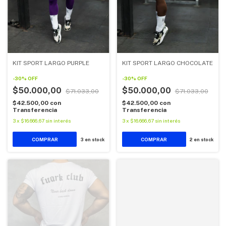
KIT SPORT LARGO PURPLE
KIT SPORT LARGO CHOCOLATE
-
30
%
OFF
-
30
%
OFF
$50.000,00
$50.000,00
$71.033,00
$71.033,00
$42.500,00
con
$42.500,00
con
Transferencia
Transferencia
3
x
$16.666,67
sin interés
3
x
$16.666,67
sin interés
COMPRAR
COMPRAR
3
en stock
2
en stock