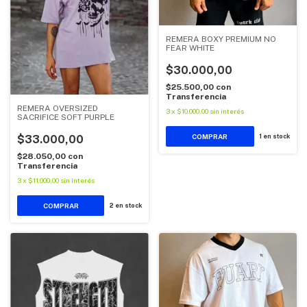
REMERA BOXY PREMIUM NO
FEAR WHITE
$30.000,00
$25.500,00
con
Transferencia
REMERA OVERSIZED
3
x
$10.000,00
sin interés
SACRIFICE SOFT PURPLE
COMPRAR
1
en stock
$33.000,00
$28.050,00
con
Transferencia
3
x
$11.000,00
sin interés
COMPRAR
2
en stock