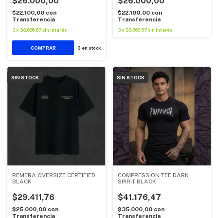
$26.000,00
$26.000,00
$22.100,00
con
$22.100,00
con
Transferencia
Transferencia
3
x
$8.666,67
sin interés
3
x
$8.666,67
sin interés
COMPRAR
3
en stock
SIN STOCK
SIN STOCK
REMERA OVERSIZE CERTIFIED
COMPRESSION TEE DARK
BLACK
SPIRIT BLACK
$29.411,76
$41.176,47
$25.000,00
con
$35.000,00
con
Transferencia
Transferencia