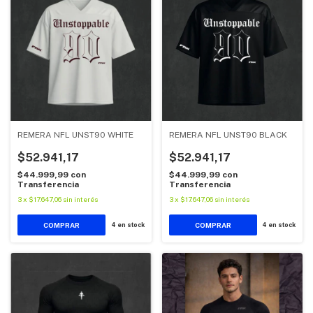
REMERA NFL UNST90 WHITE
REMERA NFL UNST90 BLACK
$52.941,17
$52.941,17
$44.999,99
con
$44.999,99
con
Transferencia
Transferencia
3
x
$17.647,06
sin interés
3
x
$17.647,06
sin interés
COMPRAR
COMPRAR
4
en stock
4
en stock