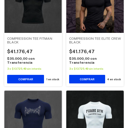
COMPRESSION TEE FITMAN
COMPRESSION TEE ELITE CREW
BLACK
BLACK
$41.176,47
$41.176,47
$35.000,00
con
$35.000,00
con
Transferencia
Transferencia
3
x
$13.725,49
sin interés
3
x
$13.725,49
sin interés
COMPRAR
COMPRAR
1
en stock
4
en stock