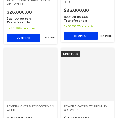
MUSCULOSA STRINGER NEW
BLUE
LIFT WHITE
$26.000,00
$26.000,00
$22.100,00
con
$22.100,00
con
Transferencia
Transferencia
3
x
$8.666,67
sin interés
3
x
$8.666,67
sin interés
COMPRAR
1
en stock
COMPRAR
3
en stock
SIN STOCK
REMERA OVERSIZE DOBERMAN
REMERA OVERSIZE PREMIUM
WHITE
CREW BLUE