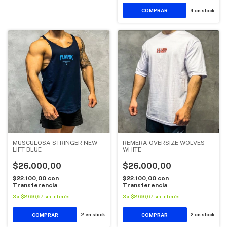
COMPRAR
4
en stock
MUSCULOSA STRINGER NEW
REMERA OVERSIZE WOLVES
LIFT BLUE
WHITE
$26.000,00
$26.000,00
$22.100,00
con
$22.100,00
con
Transferencia
Transferencia
3
x
$8.666,67
sin interés
3
x
$8.666,67
sin interés
COMPRAR
COMPRAR
2
en stock
2
en stock