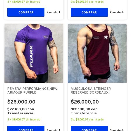
3
x
$8.666,67
sin interés
3
x
$8.666,67
sin interés
COMPRAR
COMPRAR
2
en stock
2
en stock
REMERA PERFORMANCE NEW
MUSCULOSA STRINGER
ARMOUR PURPLE
RESERVED BORDEAUX
$26.000,00
$26.000,00
$22.100,00
con
$22.100,00
con
Transferencia
Transferencia
3
x
$8.666,67
sin interés
3
x
$8.666,67
sin interés
COMPRAR
COMPRAR
3
en stock
3
en stock